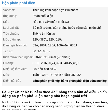
Hộp phân phối điện
Vật chất:
Thép mạ kẽm hoặc hợp kim nhôm
ứng dụng:
Phân phối điện
Kiểu:
Hộp bao vây phân phối JXF
Loại cài đặt:
Bề mặt tường / gắn phẳng hoặc đứng sàn miễn phí
Tiêu chuẩn:
Thông tin liên lạc
Mức điện áp:
220v-380V, 220 / 110v
Đánh giá hiện tại:
63A, 100A, 125A, 160A đến 630A
Tần số:
50 HZ / 60HZ
Kích thước bên ngoài:
810x610x156mm (96 chiều)
Đường:
8,10,12,16,20,24,32,36,40,45,48,60
Nhiệt độ làm việc:
-40 đến +80 độ C.
Màu:
Trắng, Xám, Ral7035 hoặc Ral7032
bảng phân phối hộp
bảng phân phối điện công nghiệp
Điểm nổi bật:
,
Cài đặt Chint NX10 Kèm theo JXF bằng thép tấm để điều khiển
động cơ phân phối điện trong nhà hoặc ngoài trời
NX10 / JXF là vỏ kim loại cung cấp chức năng Điều khiển, kiếm tiền,
đo lường và bảo vệ cho các vòng năng lượng điện và thiết bị điều
khiển công suất chính.