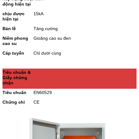
động hiện tại
chịu được
15kA
hiện tại
Bản lề
Tăng cường
Niêm phong
Gioăng cao su đen
cao su
Cáp tuyến
Chỉ dưới cùng
Tiêu chuẩn &
Giấy chứng
nhận
Tiêu chuẩn
EN60529
Chứng chỉ
CE