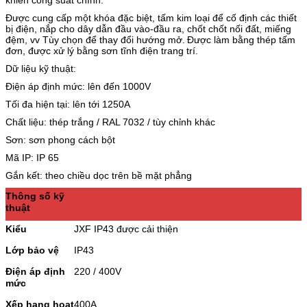
Được cung cấp một khóa đặc biệt, tấm kim loại để cố định các thiết
bị điện, nắp cho dây dẫn đầu vào-đầu ra, chốt chốt nối đất, miếng
đệm, vv Tùy chọn để thay đổi hướng mở.
Được làm bằng thép tấm
đơn, được xử lý bằng sơn tĩnh điện trang trí.
Dữ liệu kỹ thuật:
Điện áp định mức: lên đến 1000V
Tối đa hiện tại: lên tới 1250A
Chất liệu: thép trắng / RAL 7032 / tùy chỉnh khác
Sơn: sơn phong cách bột
Mã IP: IP 65
Gắn kết: theo chiều dọc trên bề mặt phẳng
Thông số kỹ
thuật
Kiểu
JXF IP43 được cải thiện
Lớp bảo vệ
IP43
Điện áp định
220 / 400V
mức
Xếp hạng hoạt
400A