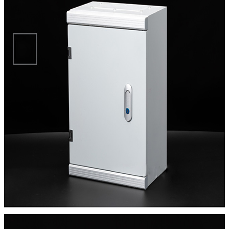
Để lại lời nhắn
Chúng tôi sẽ gọi lại cho bạn sớm!
Gửi đi