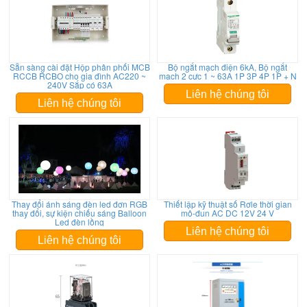
Sẵn sàng cài đặt Hộp phân phối MCB
Bộ ngắt mạch điện 6kA, Bộ ngắt
RCCB RCBO cho gia đình AC220 ~
mạch 2 cực 1 ~ 63A 1P 3P 4P 1P + N
240V Sắp có 63A
Liên hệ chúng tôi
Liên hệ chúng tôi
Thay đổi ánh sáng đèn led đơn RGB
Thiết lập kỹ thuật số Rơle thời gian
thay đổi, sự kiện chiếu sáng Balloon
mô-đun AC DC 12V 24 V
Led đèn lồng
Liên hệ chúng tôi
Liên hệ chúng tôi