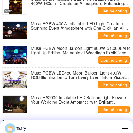
400W 160cm - Create an Atmosphere-Enhancing
Essential for Events
Liên hệ chúng
tôi
Muse RGBW 400W Inflatable LED Light Create a
Stunning Event Atmosphere with One Click, an All-
Scenario Lighting Essential
Liên hệ chúng
tôi
Muse RGBW Moon Balloon Light 800W, 54,000LM to
Light Up Brilliant Moments at Weddings Exhibitions
Liên hệ chúng
tôi
Muse RGBW LED480 Moon Balloon Light 400W
RGB Illumination to Turn Every Event into a Visual
Feast
Liên hệ chúng
tôi
Muse HA2000 Inflatable LED Balloon Light Elevate
Your Wedding Event Ambiance with Brilliant
Customizable Glow
Liên hệ chúng
tôi
Pearl Series LED Moon Balloon Light: A Must-Have
for Event Decoration and Advertising Lighting
harry