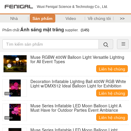
Wuxi Fenigal Science & Technology Co., Ltd.
Nhà
Sản phẩm
Video
Về chúng tôi
>>
Ánh sáng mặt trăng
Phẩm chất
supplier.
(145)
Muse RGBW 400W Balloon Light Versatile Lighting
for All Event Types
Liên hệ chúng
tôi
Decoration Inflatable Lighting Ball 400W RGB White
Light w/DMX512 Ideal Balloon Light for Exhibition
Liên hệ chúng
tôi
Muse Series Inflatable LED Moon Balloon Light A
Must Have for Outdoor Parties Event Ambiance
Liên hệ chúng
tôi
Muse Series Inflatable LED Moon Balloon Light