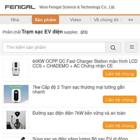
Wuxi Fenigal Science & Technology Co., Ltd.
Nhà
Sản phẩm
Video
Về chúng tôi
>>
Trạm sạc EV điện
Phẩm chất
supplier.
(21)
60KW OCPP DC Fast Charger Station màn hình LCD
CCS + CHADEMO + AC Chứng nhận CE
Liên hệ chúng
tôi
7kw Cấp độ 2 Trạm sạc thương mại tường gắn
nhanh
Liên hệ chúng
tôi
Đường sạc điện điện 7kW bền vững và an toàn
Liên hệ chúng
tôi
Súng sạc xe điện năng lượng Bộ sạc EV di động