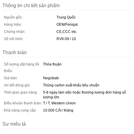
Thông tin chi tiết sản phẩm
Nguồn gốc:
Trung Quốc
Hàng hiệu:
OEM/Fenigal
Chứng nhận:
CE,CCC etc.
Số mô hình:
RV8-09 / 10
Thanh toán
Số lượng đặt hàng tối
Thỏa thuận
thiểu:
Giá bán:
Negotiate
chi tiết đóng gói:
Thùng carton xuất khẩu tiêu chuẩn
Thời gian giao hàng:
5-8 ngày làm việc hoặc thương lượng đơn hàng số
lượng lớn
Điều khoản thanh toán:
T / T, Western Union
Khả năng cung cấp:
10.000 CÁI / tháng
Sự miêu tả