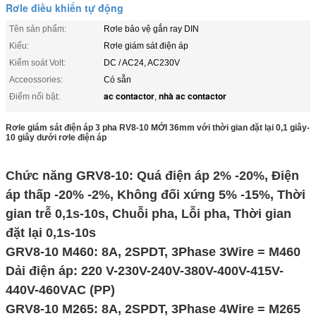
Rơle điều khiển tự động
Tên sản phẩm:
Rơle bảo vệ gắn ray DIN
Kiểu:
Rơle giám sát điện áp
Kiểm soát Volt:
DC / AC24, AC230V
Acceossories:
Có sẵn
ac contactor
nhà ac contactor
Điểm nổi bật:
,
Rơle giám sát điện áp 3 pha RV8-10 MỚI 36mm với thời gian đặt lại 0,1 giây-
10 giây dưới rơle điện áp
Chức năng GRV8-10: Quá điện áp 2% -20%, Điện
áp thấp -20% -2%, Không đối xứng 5% -15%, Thời
gian trễ 0,1s-10s, Chuỗi pha, Lỗi pha, Thời gian
đặt lại 0,1s-10s
GRV8-10 M460: 8A, 2SPDT, 3Phase 3Wire = M460
Dải điện áp: 220 V-230V-240V-380V-400V-415V-
440V-460VAC (PP)
GRV8-10 M265: 8A, 2SPDT, 3Phase 4Wire = M265