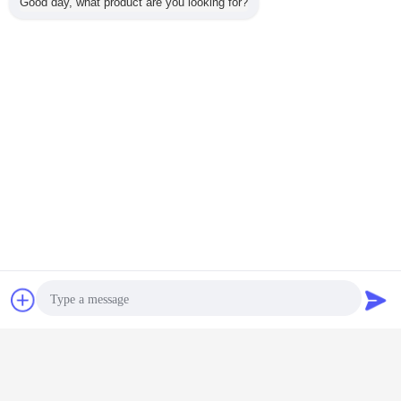
Good day, what product are you looking for?
ac contactor
contactor ac nhà
thiết bị điều khiển điện
thẻ:
,
,
Trò chuyện
Yêu cầu báo giá
Nhận giá tốt nhất cho
Rơle theo dõi điện áp 3 pha Thời
gian đặt lại 0,1 giây-10 giây