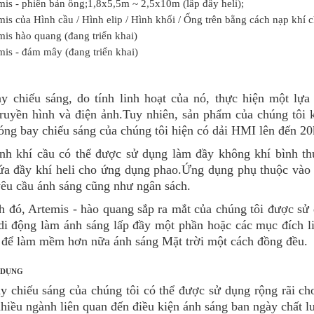
mis - phiên bản ống;1,8x5,5m ~ 2,5x10m (lấp đầy heli);
mis của Hình cầu / Hình elip / Hình khối / Ống trên bằng cách nạp khí ch
mis hào quang (đang triển khai)
mis - đám mây (đang triển khai)
y chiếu sáng, do tính linh hoạt của nó, thực hiện một l
truyền hình và điện ảnh.Tuy nhiên, sản phẩm của chúng tôi
óng bay chiếu sáng của chúng tôi hiện có dải HMI lên đến 2
nh khí cầu có thể được sử dụng làm đầy không khí bình th
ứa đầy khí heli cho ứng dụng phao.Ứng dụng phụ thuộc vào đ
yêu cầu ánh sáng cũng như ngân sách.
h đó, Artemis - hào quang sắp ra mắt của chúng tôi được sử 
ị di động làm ánh sáng lấp đầy một phần hoặc các mục đích 
 để làm mềm hơn nữa ánh sáng Mặt trời một cách đồng đều.
 DỤNG
y chiếu sáng của chúng tôi có thể được sử dụng rộng rãi ch
hiều ngành liên quan đến điều kiện ánh sáng ban ngày chất l