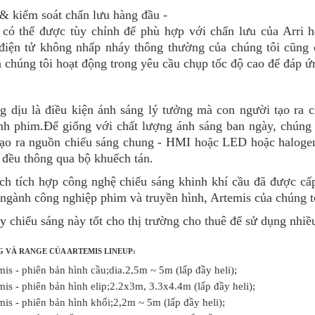
 & kiểm soát chấn lưu hàng đầu -
 có thể được tùy chỉnh để phù hợp với chấn lưu của Arri
 điện tử không nhấp nháy thông thường của chúng tôi cũng
 chúng tôi hoạt động trong yêu cầu chụp tốc độ cao để đáp ứ
g dịu là điều kiện ánh sáng lý tưởng mà con người tạo ra 
nh phim.Để giống với chất lượng ánh sáng ban ngày, chúng 
 tạo ra nguồn chiếu sáng chung - HMI hoặc LED hoặc halogen
 đều thông qua bộ khuếch tán.
ch tích hợp công nghệ chiếu sáng khinh khí cầu đã được cấ
ngành công nghiệp phim và truyền hình, Artemis của chúng tô
 chiếu sáng này tốt cho thị trường cho thuê để sử dụng nhiều
 VÀ RANGE CỦA ARTEMIS LINEUP:
mis - phiên bản hình cầu;dia.2,5m ~ 5m (lấp đầy heli);
mis - phiên bản hình elip;2.2x3m, 3.3x4.4m (lấp đầy heli);
mis - phiên bản hình khối;2,2m ~ 5m (lấp đầy heli);