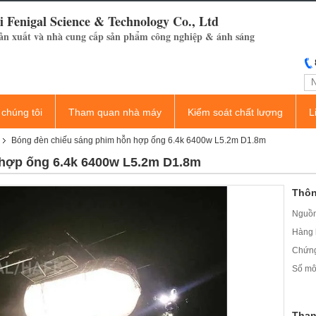
 Fenigal Science & Technology Co., Ltd
ản xuất và nhà cung cấp sản phẩm công nghiệp & ánh sáng
 chúng tôi
Tham quan nhà máy
Kiểm soát chất lượng
L
Bóng đèn chiếu sáng phim hỗn hợp ống 6.4k 6400w L5.2m D1.8m
hợp ống 6.4k 6400w L5.2m D1.8m
Thôn
Nguồn
Hàng 
Chứng
Số mô
Than