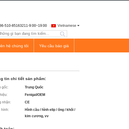
86-510-85163211-9:00~19:00
Vietnamese
search
iên hệ chúng tôi
Yêu cầu báo giá
g tin chi tiết sản phẩm:
 gốc:
Trung Quốc
hiệu:
Fenigal/OEM
 nhận:
CE
 hình:
Hình cầu / hình elip / ống / khối /
kim cương, vv
h toán: