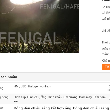
Số lư
tối th
Giá b
chi ti
Thời 
Điều 
toán:
Khả n
Tiế
t sản phẩm
HMI, LED, Halogen vonfram
ng:
b
g bong
Hình elip, Hình cầu, Ống, Hình khối / Kim cương, Đám mây, Tấm đệm,
v.v.
Bóng đèn chiếu sáng kết hợp ống
Bóng đèn chiếu sáng
ật:
,