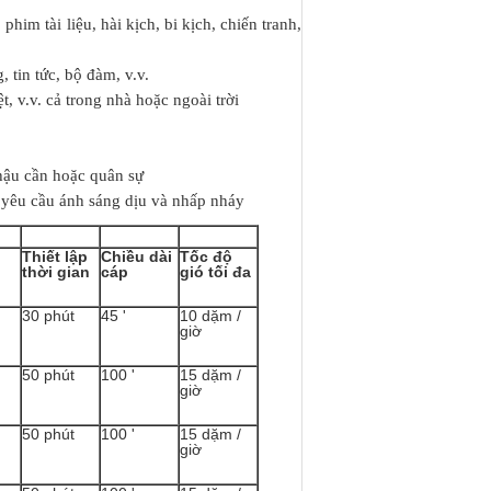
him tài liệu, hài kịch, bi kịch, chiến tranh,
 tin tức, bộ đàm, v.v.
ệt, v.v. cả trong nhà hoặc ngoài trời
 hậu cần hoặc quân sự
 yêu cầu ánh sáng dịu và nhấp nháy
Thiết lập
Chiều dài
Tốc độ
thời gian
cáp
gió tối đa
30 phút
45 '
10 dặm /
giờ
50 phút
100 '
15 dặm /
giờ
50 phút
100 '
15 dặm /
giờ