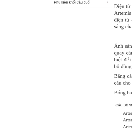
Phụ kiện khối đầu cuối
Điện tử
Artemis
điện tử
sáng của
Ánh sán
quay cả
biệt để
bố đồng
Bằng cá
cầu cho 
Bóng bay
CÁC DÒNG
Arte
Arte
Arte