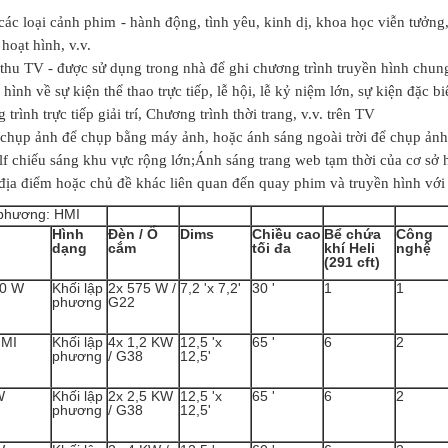
 các loại cảnh phim - hành động, tình yêu, kinh dị, khoa học viễn tưởng, p
hoạt hình, v.v.
thu TV - được sử dụng trong nhà để ghi chương trình truyền hình chung,
hình về sự kiện thể thao trực tiếp, lễ hội, lễ kỷ niệm lớn, sự kiện đặc bi
trình trực tiếp giải trí, Chương trình thời trang, v.v. trên TV
 chụp ảnh để chụp bằng máy ảnh, hoặc ánh sáng ngoài trời để chụp ảnh
lf chiếu sáng khu vực rộng lớn;Ánh sáng trang web tạm thời của cơ sở
địa điểm hoặc chủ đề khác liên quan đến quay phim và truyền hình với
 phương: HMI
Hình
Đèn / Ổ
Dims
Chiều cao
Bể chứa
Công
dạng
cắm
tối đa
khí Heli
nghệ
(291 cft)
50 W
Khối lập
2x 575 W /
7,2 'x 7,2'
30 '
1
1
phương
G22
HMI
Khối lập
4x 1,2 KW
12,5 'x
65 '
6
2
phương
/ G38
12,5'
W
Khối lập
2x 2,5 KW
12,5 'x
65 '
6
2
phương
/ G38
12,5'