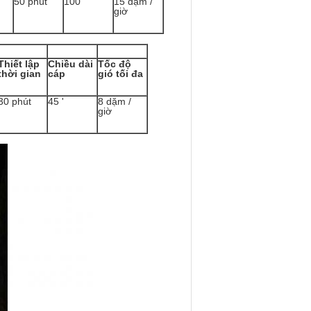
50 phút
100 '
15 dặm /
giờ
Thiết lập
Chiều dài
Tốc độ
thời gian
cáp
gió tối đa
30 phút
45 '
8 dặm /
giờ