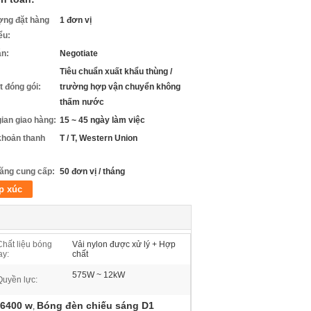
ợng đặt hàng
1 đơn vị
iểu:
án:
Negotiate
Tiêu chuẩn xuất khẩu thùng /
ết đóng gói:
trường hợp vận chuyển không
thấm nước
gian giao hàng:
15 ~ 45 ngày làm việc
khoản thanh
T / T, Western Union
ăng cung cấp:
50 đơn vị / tháng
p xúc
Chất liệu bóng
Vải nylon được xử lý + Hợp
ay:
chất
575W ~ 12kW
Quyền lực:
 6400 w
Bóng đèn chiếu sáng D1
,