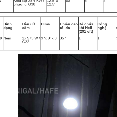
W
Khối lập
2x 4 KW /
12,5 'x
60 '
6
2
phương
G38
12,5'
Hình
Đèn / Ổ
Dims
Chiều cao
Bể chứa
Công
dạng
cắm
tối đa
khí Heli
nghệ
(291 cft)
0
Nệm
2x 575 W /
9 'x 9' x 3 '
35 '
1
1
G22