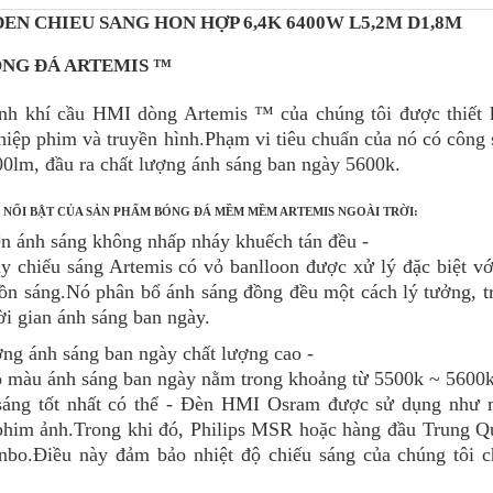
ÈN CHIẾU SÁNG HỖN HỢP 6,4K 6400W L5,2M D1,8M
ÓNG ĐÁ ARTEMIS ™
nh khí cầu HMI dòng Artemis ™ của chúng tôi được thiết k
hiệp phim và truyền hình.Phạm vi tiêu chuẩn của nó có công 
00lm, đầu ra chất lượng ánh sáng ban ngày 5600k.
 NỔI BẬT CỦA SẢN PHẨM BÓNG ĐÁ MỀM MỀM ARTEMIS NGOÀI TRỜI:
ện ánh sáng không nhấp nháy khuếch tán đều -
y chiếu sáng Artemis có vỏ banlloon được xử lý đặc biệt 
ồn sáng.Nó phân bổ ánh sáng đồng đều một cách lý tưởng, tr
ời gian ánh sáng ban ngày.
ợng ánh sáng ban ngày chất lượng cao -
ộ màu ánh sáng ban ngày nằm trong khoảng từ 5500k ~ 5600k
áng tốt nhất có thể - Đèn HMI Osram được sử dụng như m
phim ảnh.Trong khi đó, Philips MSR hoặc hàng đầu Trung 
nbo.Điều này đảm bảo nhiệt độ chiếu sáng của chúng tôi c