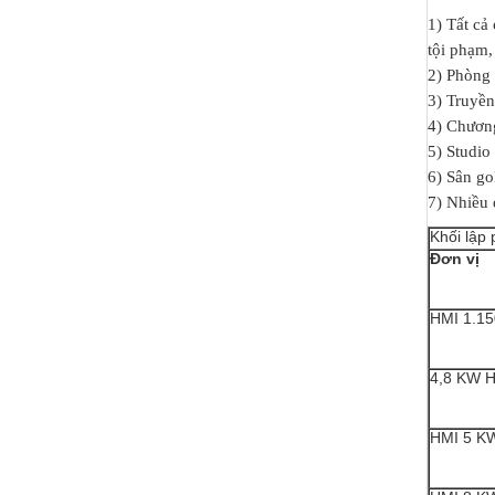
1) Tất cả
tội phạm, 
2) Phòng 
3) Truyền 
4) Chương 
5) Studio
6) Sân go
7) Nhiều 
Khối lập
Đơn vị
HMI 1.1
4,8 KW 
HMI 5 K