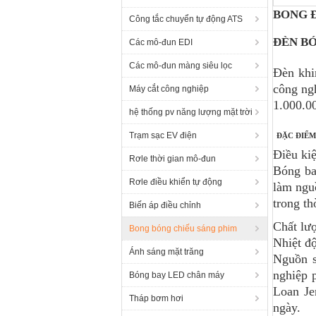
BÓNG Đ
Công tắc chuyển tự động ATS
ĐÈN B
Các mô-đun EDI
Các mô-đun màng siêu lọc
Đèn khi
công ng
Máy cắt công nghiệp
1.000.0
hệ thống pv năng lượng mặt trời
Trạm sạc EV điện
ĐẶC ĐIỂM
Điều ki
Rơle thời gian mô-đun
Bóng ba
Rơle điều khiển tự động
làm ngu
trong th
Biến áp điều chỉnh
Chất lư
Bong bóng chiếu sáng phim
Nhiệt đ
Ánh sáng mặt trăng
Nguồn s
nghiệp 
Bóng bay LED chân máy
Loan Je
Tháp bơm hơi
ngày.