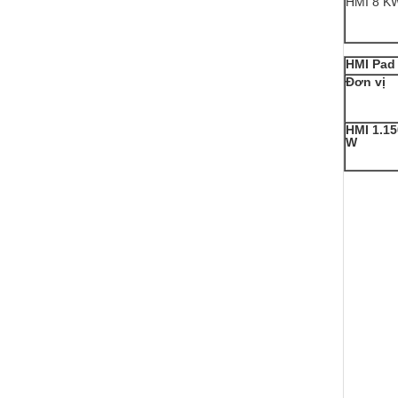
HMI 8 K
HMI Pad
Đơn vị
HMI 1.15
W