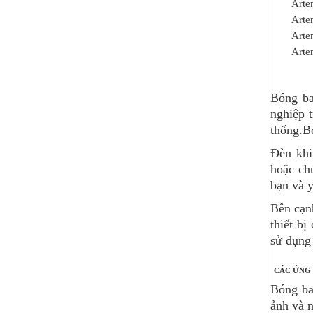
Arte
Arte
Arte
Arte
Bóng ba
nghiệp 
thống.B
Đèn khi
hoặc ch
bạn và 
Bên cạn
thiết b
sử dụng
CÁC ỨNG
Bóng ba
ảnh và n