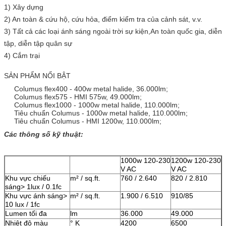
1) Xây dựng
2) An toàn & cứu hộ, cứu hỏa, điểm kiểm tra của cảnh sát, v.v.
3) Tất cả các loại ánh sáng ngoài trời sự kiện,
An toàn quốc gia, diễn
tập, diễn tập quân sự
4) Cắm trại
SẢN PHẨM NỔI BẬT
Columus flex400 - 400w metal halide, 36.000lm;
Columus flex575 - HMI 575w, 49.000lm;
Columus flex1000 - 1000w metal halide, 110.000lm;
Tiêu chuẩn Columus - 1000w metal halide, 110.000lm;
Tiêu chuẩn Columus - HMI 1200w, 110.000lm;
Các thông số kỹ thuật:
1000w 120-230
1200w 120-230
V AC
V AC
Khu vực chiếu
m² / sq.ft.
760 / 2.640
820 / 2.810
sáng> 1lux / 0.1fc
Khu vực ánh sáng>
m² / sq.ft.
1.900 / 6.510
910/85
10 lux / 1fc
Lumen tối đa
lm
36.000
49.000
Nhiệt độ màu
° K
4200
6500