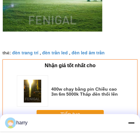
đèn trang trí
đèn trần led
đèn led âm trần
thẻ:
,
,
Nhận giá tốt nhất cho
400w chạy bằng pin Chiều cao
3m 6m 5000k Tháp đèn thổi lên
Tiếp tục
harry
Tháp bơm hơi
Hơn