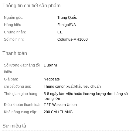
Thông tin chi tiết sản phẩm
Nguồn gốc:
Trung Quốc
Hàng hiệu:
Fenigal/NA
Chứng nhận:
CE
Số mô hình:
Columus-MH1000
Thanh toán
Số lượng đặt hàng tối
1 đơn vị
thiểu:
Giá bán:
Negotiate
chi tiết đóng gói:
Thùng carton xuất khẩu tiêu chuẩn
Thời gian giao hàng:
5-8 ngày làm việc hoặc thương lượng đơn hàng số
lượng lớn
Điều khoản thanh toán:
T / T, Western Union
Khả năng cung cấp:
200 CÁI / THÁNG
Sự miêu tả