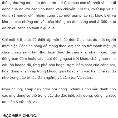
thông thường có, tháp đèn bơm hơi Columus còn tốt nhất vì tính di
động của nó với các tính năng vận chuyển, lưu trữ, thiết lập và sử
dụng (1 người ok), nhằm cung cấp một giải pháp rất khác biệt và
khả thi cho những nơi yêu cầu không có ánh sáng chói & 360 mức
độ chiếu sáng an toàn hiệu quả ..
Chỉ mất 3-5 phút để thiết lập một tháp đèn Columus do một người
thực hiện.Các tính năng dễ mang theo làm cho nó trở thành một lựa
chọn chiếu sáng tạm thời hoàn hảo để triển khai nhanh các hoạt
động ban đêm hoặc các hoạt động ngoài trời khác, chẳng hạn như
cứu hộ hoang dã, ứng phó hỏa hoạn, trạm kiểm soát của cảnh sát,
hoạt động khẩn cấp trong không gian hoặc khu vực hạn chế (ví dụ
như trong bảo trì tàu điện ngầm) và cắm trại Vân vân..
Nhìn chung, Tháp đèn bơm hơi dòng Columus chủ yếu dành cho
các ứng dụng cụ thể trong các dịp đặc biệt, xây dựng, công nghiệp,
an toàn & cứu hộ, v.v.
ĐẶC ĐIỂM CHUNG: