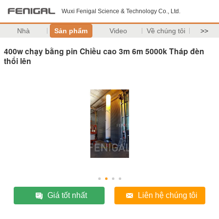
Wuxi Fenigal Science & Technology Co., Ltd.
Nhà
Sản phẩm
Video
Về chúng tôi
>>
400w chạy bằng pin Chiều cao 3m 6m 5000k Tháp đèn
thổi lên
Giá tốt nhất
Liên hệ chúng tôi