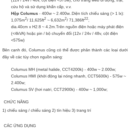
cứu hộ và sử dụng khẩn cấp, v.v.
Hộp Columus
- 400w ~ 2.400w..Diện tích chiếu sáng (> 1 lx):
2
2
2
2
2
1,075m
/ 11,625ft
~ 6,632m
/ 71,386ft
;
dia.40cm x H2.8 ~ 4.2m.Trên nguồn điện hoặc máy phát điện
(<4kVA) hoặc pin / bộ chuyển đổi (12v / 24v / 48v, cột điện
<575w)
Bên cạnh đó, Columus cũng có thể được phân thành các loại dưới
đây về các tùy chọn nguồn sáng:
Columus MH (metal halide, CCT4200k) - 400w ~ 2.000w;
Columus HMI (khởi động lại nóng nhanh, CCT5600k) - 575w ~
2.400w;
Columus SV (hơi natri, CCT2900k) - 400w ~ 1,000w;
CHỨC NĂNG
1) chiếu sáng / chiếu sáng 2) tín hiệu 3) trang trí
CÁC ỨNG DỤNG