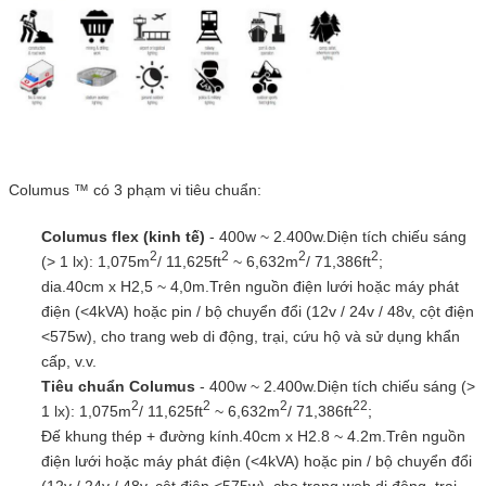
Columus ™ có 3 phạm vi tiêu chuẩn:
Columus flex (kinh tế)
- 400w ~ 2.400w.Diện tích chiếu sáng
2
2
2
2
(> 1 lx): 1,075m
/ 11,625ft
~ 6,632m
/ 71,386ft
;
dia.40cm x H2,5 ~ 4,0m.Trên nguồn điện lưới hoặc máy phát
điện (<4kVA) hoặc pin / bộ chuyển đổi (12v / 24v / 48v, cột điện
<575w), cho trang web di động, trại, cứu hộ và sử dụng khẩn
cấp, v.v.
Tiêu chuẩn Columus
- 400w ~ 2.400w.Diện tích chiếu sáng (>
2
2
2
2
2
1 lx): 1,075m
/ 11,625ft
~ 6,632m
/ 71,386ft
;
Đế khung thép + đường kính.40cm x H2.8 ~ 4.2m.Trên nguồn
điện lưới hoặc máy phát điện (<4kVA) hoặc pin / bộ chuyển đổi
(12v / 24v / 48v, cột điện <575w), cho trang web di động, trại,