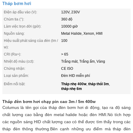
Tháp bơm hơi
Điện áp đầu vào (V):
120V, 230V
Chùm tia (°):
360 độ
Làm việc trọn đời (giờ):
10000 giờ
Nguồn sáng:
Metal Halide, Xenon, HMI
Hiệu suất phát sáng của đèn (lm /
100
w):
CRI (Ra>):
> 65
Nhiệt độ màu (cct):
Trắng mát, Trắng ấm, Vàng
Chứng nhận:
CE ISO
Loại sản phẩm:
Đèn HID miễn phí
Tháp nhẹ 400w
tháp thổi 3m
Điểm nổi bật:
,
,
tháp nhẹ 6m
Tháp đèn bơm hơi chạy pin cao 3m / 5m 400w
Columus là tên gọi của tháp đèn bơm hơi di động, tạo ra độ sáng
chất lượng cao bằng đèn metal halide hoặc đèn HMI.Nó tích hợp
các nguồn sáng HID chất lượng cao có thể được tìm thấy trong các
tháp đèn thông thường.Bên cạnh những ưu điểm mà tháp đèn