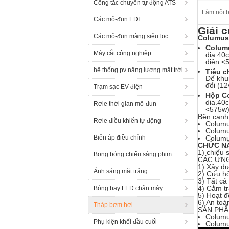
Công tắc chuyển tự động ATS
Làm nổi b
Các mô-đun EDI
Giải 
Các mô-đun màng siêu lọc
Columus 
Columu
Máy cắt công nghiệp
dia.40c
điện <5
hệ thống pv năng lượng mặt trời
Tiêu 
Đế khu
đổi (12
Trạm sạc EV điện
Hộp C
dia.40c
Rơle thời gian mô-đun
<575w
Bên cạnh 
Rơle điều khiển tự động
Columu
Columu
Columu
Biến áp điều chỉnh
CHỨC N
1) chiếu s
Bong bóng chiếu sáng phim
CÁC ỨN
1) Xây d
Ánh sáng mặt trăng
2) Cứu hộ
3) Tất cả
4) Cắm tr
Bóng bay LED chân máy
5) Hoạt 
6) An toà
Tháp bơm hơi
SẢN PHẨ
Columu
Phụ kiện khối đầu cuối
Columu