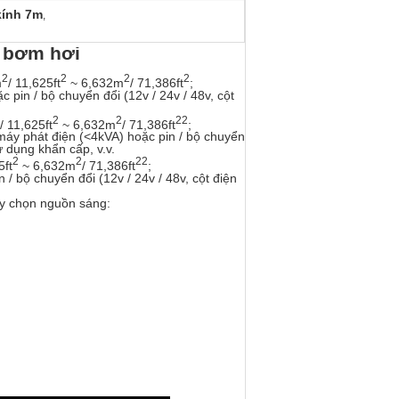
kính 7m
,
n bơm hơi
2
2
2
2
m
/ 11,625ft
~ 6,632m
/ 71,386ft
;
pin / bộ chuyển đổi (12v / 24v / 48v, cột
2
2
22
/ 11,625ft
~ 6,632m
/ 71,386ft
;
áy phát điện (<4kVA) hoặc pin / bộ chuyển
ử dụng khẩn cấp, v.v.
2
2
22
5ft
~ 6,632m
/ 71,386ft
;
 bộ chuyển đổi (12v / 24v / 48v, cột điện
ùy chọn nguồn sáng: