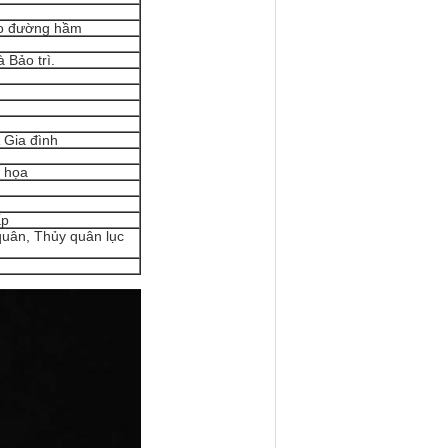
ho đường hầm
 Bảo trì.
 Gia đình
m họa
ấp
quân, Thủy quân lục