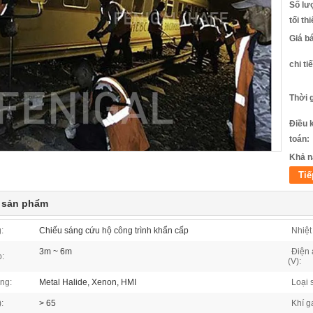
Số lư
tối th
Giá b
chi ti
Thời 
Điều 
toán:
Khả n
Tiế
t sản phẩm
:
Chiếu sáng cứu hộ công trình khẩn cấp
Nhiệt
3m ~ 6m
Điện 
o:
(V):
ng:
Metal Halide, Xenon, HMI
Loại 
:
> 65
Khí g