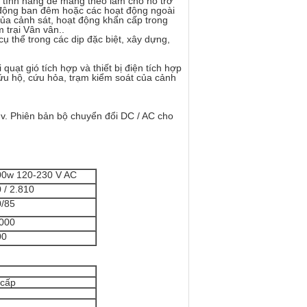
c tính năng dễ mang theo làm cho nó trở
t động ban đêm hoặc các hoạt động ngoài
ủa cảnh sát, hoạt động khẩn cấp trong
 trại Vân vân..
thể trong các dịp đặc biệt, xây dựng,
quạt gió tích hợp và thiết bị điện tích hợp
ứu hộ, cứu hỏa, trạm kiểm soát của cảnh
.v. Phiên bản bộ chuyển đổi DC / AC cho
00w 120-230 V AC
 / 2.810
/85
000
00
 cấp