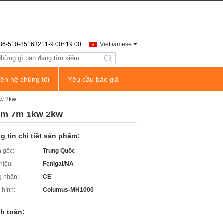
86-510-85163211-9:00~19:00
Vietnamese
search
iên hệ chúng tôi
Yêu cầu báo giá
kw 2kw
 5m 7m 1kw 2kw
g tin chi tiết sản phẩm:
 gốc:
Trung Quốc
hiệu:
Fenigal/NA
 nhận:
CE
 hình:
Columus-MH1000
h toán: