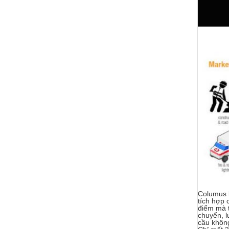
Columus l
tích hợp 
điểm mà t
chuyển, l
cầu không