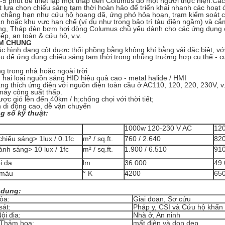
-5 phút để thiết lập một tháp đèn Columus do một người thực hiện.Cá
 lựa chọn chiếu sáng tạm thời hoàn hảo để triển khai nhanh các hoạ
, chẳng hạn như cứu hộ hoang dã, ứng phó hỏa hoạn, trạm kiểm soát c
n hoặc khu vực hạn chế (ví dụ như trong bảo trì tàu điện ngầm) và cắm
g, Tháp đèn bơm hơi dòng Columus chủ yếu dành cho các ứng dụng cụ 
ệp, an toàn & cứu hộ, v.v.
ỂM CHUNG
úc hình dạng cột được thổi phồng bằng không khí bằng vải đặc biệt, với 
u để ứng dụng chiếu sáng tạm thời trong những trường hợp cụ thể - c
g trong nhà hoặc ngoài trời
 hai loại nguồn sáng HID hiệu quả cao - metal halide / HMI
ng thích ứng điện với nguồn điện toàn cầu ở AC110, 120, 220, 230V, v
máy công suất thấp.
ược gió lên đến 40km / h;chống chọi với thời tiết;
h di động cao, dễ vận chuyển
g số kỹ thuật:
1000w 120-230 V AC
12
hiếu sáng> 1lux / 0.1fc
m² / sq.ft.
760 / 2.640
820
nh sáng> 10 lux / 1fc
m² / sq.ft.
1.900 / 6.510
910
i đa
lm
36.000
49.
 màu
° K
4200
65
 dụng:
ỏa:
Giai đoạn, Sơ cứu
sát:
Pháp y, CSI và Cứu hộ khẩn
ội địa:
Nhà ở, An ninh
 Thảm họa:
mất điện và dọn dẹp