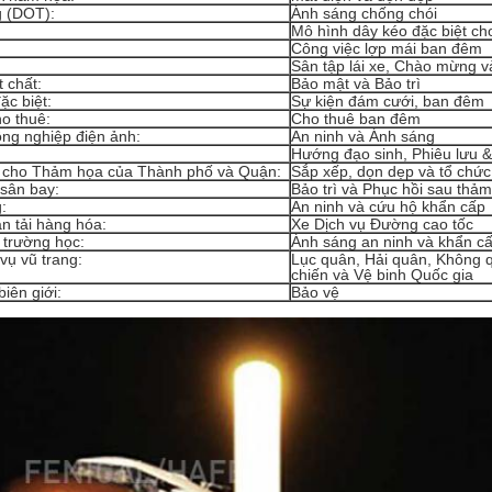
 (DOT):
Ánh sáng chống chói
Mô hình dây kéo đặc biệt c
Công việc lợp mái ban đêm
Sân tập lái xe, Chào mừng và
 chất:
Bảo mật và Bảo trì
ặc biệt:
Sự kiện đám cưới, ban đêm
o thuê:
Cho thuê ban đêm
ng nghiệp điện ảnh:
An ninh và Ánh sáng
Hướng đạo sinh, Phiêu lưu &
 cho Thảm họa của Thành phố và Quận:
Sắp xếp, dọn dẹp và tổ chức
sân bay:
Bảo trì và Phục hồi sau thả
:
An ninh và cứu hộ khẩn cấp
n tải hàng hóa:
Xe Dịch vụ Đường cao tốc
 trường học:
Ánh sáng an ninh và khẩn c
vụ vũ trang:
Lục quân, Hải quân, Không 
chiến và Vệ binh Quốc gia
biên giới:
Bảo vệ