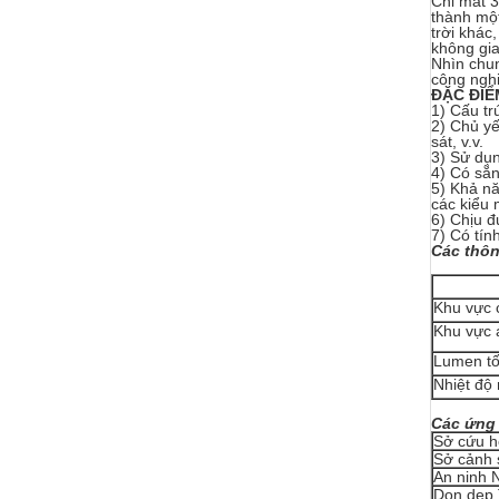
Chỉ mất 3
thành một
trời khác
không gia
Nhìn chun
công nghi
ĐẶC ĐI
1) Cấu tr
2) Chủ yế
sát, v.v.
3) Sử dụn
4) Có sẵn
5) Khả nă
các kiểu 
6) Chịu đ
7) Có tín
Các thôn
Khu vực c
Khu vực á
Lumen tố
Nhiệt độ
Các ứng
Sở cứu h
Sở cảnh 
An ninh N
Dọn dẹp