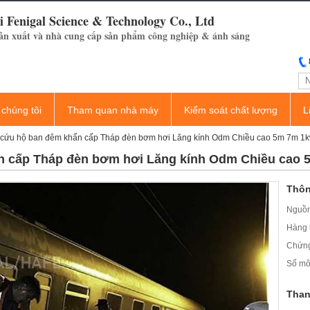
 Fenigal Science & Technology Co., Ltd
ản xuất và nhà cung cấp sản phẩm công nghiệp & ánh sáng
 chúng tôi
Tham quan nhà máy
Kiểm soát chất lượng
L
h cứu hộ ban đêm khẩn cấp Tháp đèn bơm hơi Lăng kính Odm Chiều cao 5m 7m 1
ẩn cấp Tháp đèn bơm hơi Lăng kính Odm Chiều cao
Thôn
Nguồn
Hàng 
Chứng
Số mô
Than