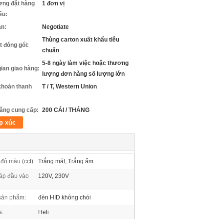
ợng đặt hàng
1 đơn vị
iểu:
án:
Negotiate
Thùng carton xuất khẩu tiêu
ết đóng gói:
chuẩn
5-8 ngày làm việc hoặc thương
gian giao hàng:
lượng đơn hàng số lượng lớn
khoản thanh
T / T, Western Union
ăng cung cấp:
200 CÁI / THÁNG
p xúc
 độ màu (cct):
Trắng mát, Trắng ấm.
áp đầu vào
120V, 230V
sản phẩm:
đèn HID không chói
a:
Heli