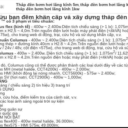
Tháp đèn bơm hơi lăng kính 5m
tháp đèn bơm hơi lăng 
,
ật:
tháp đèn bơm hơi lăng kính 1kw
cứu ban đêm khẩn cấp và xây dựng tháp đè
™ có 3 phạm vi tiêu chuẩn:
s flex (kinh tế)
- 400w ~ 2.400w.Diện tích chiếu sáng (> 1 lx): 1,075
m x H2,5 ~ 4,0m.Trên nguồn điện lưới hoặc máy phát điện (<4kVA) hoặc 
75w), cho trang web di động, trại, cứu hộ và sử dụng khẩn cấp, v.v.
2
chuẩn Columus
- 400w ~ 2.400w.Diện tích chiếu sáng (> 1 lx): 1,075m
ng thép + đường kính.40cm x H2.8 ~ 4.2m.Trên nguồn điện lưới hoặc m
v / 24v / 48v, cột điện <575w), cho trang web di động, trại, cứu hộ và s
2
olumus
- 400w ~ 2.400w..Diện tích chiếu sáng (> 1 lx): 1,075m
/ 11,62
m x H2.8 ~ 4.2m.Trên nguồn điện hoặc máy phát điện (<4kVA) hoặc pin /
)
đó, Columus cũng có thể được phân thành các loại dưới đây về các t
s MH (metal halide, CCT4200k) - 400w ~ 2.000w;
s HMI (khởi động lại nóng nhanh, CCT5600k) - 575w ~ 2.400w;
s SV (hơi natri, CCT2900k) - 400w ~ 1,000w;
ĂNG
áng / chiếu sáng 2) tín hiệu 3) trang trí
G DỤNG
ựng
, cứu hỏa, điểm kiểm tra của cảnh sát, v.v.
 các loại ánh sáng ngoài trời sự kiện
ại
động quân sự
n quốc gia
M NỔI BẬT
s flex400 - 400w metal halide, 36.000lm;
s flex575 - HMI 575w, 49.000lm;