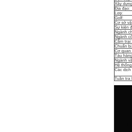
Xây dựng
Địa đạo:
Lợp:
Golf:
Cơ sở vật
Sự kiện đ
Ngành ch
Ngành cô
Cắm trại:
Chuẩn bị
Cơ quan 
Tàu hàng
Ngành vậ
Hệ thống
Các dịch 
Tuần tra 