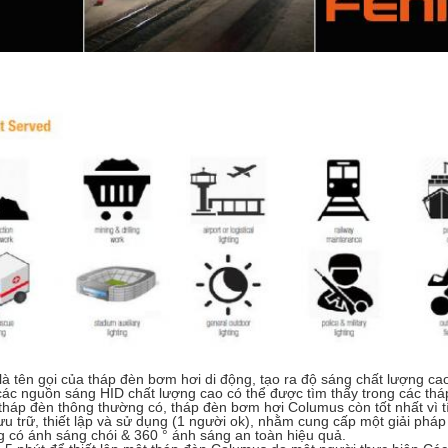
à tên gọi của tháp đèn bơm hơi di động, tạo ra độ sáng chất lượng c
các nguồn sáng HID chất lượng cao có thể được tìm thấy trong các t
háp đèn thông thường có, tháp đèn bơm hơi Columus còn tốt nhất vì tí
ưu trữ, thiết lập và sử dụng (1 người ok), nhằm cung cấp một giải pháp
 có ánh sáng chói & 360 ° ánh sáng an toàn hiệu quả.