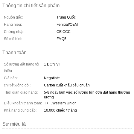
Thông tin chi tiết sản phẩm
Nguồn gốc:
Trung Quốc
Hàng hiệu:
Fenigal/OEM
Chứng nhận:
CE,CCC
Số mô hình:
FMQ5
Thanh toán
Số lượng đặt hàng tối
1 ĐƠN VỊ
thiểu:
Giá bán:
Negotiate
chi tiết đóng gói:
Carton xuất khẩu tiêu chuẩn
Thời gian giao hàng:
5-8 ngày làm việc số lượng lớn đơn đặt hàng thương
lượng
Điều khoản thanh toán:
T / T, Western Union
Khả năng cung cấp:
10.000 chiếc / tháng
Sự miêu tả