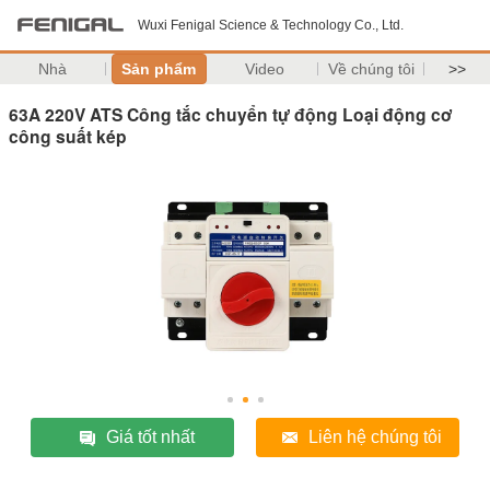
Wuxi Fenigal Science & Technology Co., Ltd.
Nhà
Sản phẩm
Video
Về chúng tôi
>>
63A 220V ATS Công tắc chuyển tự động Loại động cơ
công suất kép
Giá tốt nhất
Liên hệ chúng tôi