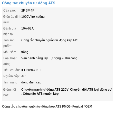
Công tắc chuyển tự động ATS
Cây sào:
2P 3P 4P
Điện áp định
1000V trở xuống
mức:
Đánh giá
10A-63A
hiện tại:
Tên sản
Công tắc chuyển nguồn tự động kép ATS
phẩm:
Màu sắc:
trắng
Loại hoạt
Vận hành bằng tay, Tự động & Thủ công
động:
Tiêu chuẩn:
IEC60947-6-1
Nguồn cấp:
AC
Tính năng:
dòng điện cao
Chuyển mạch tự động ATS 220V
Chuyển đổi ATS loại động cơ
Điểm nổi
,
Công tắc ATS nguồn kép
,
bật:
Công tắc chuyển nguồn tự động kép ATS FMQ5 -Fenigal / OEM