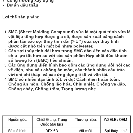
Công trường xây dựng
Dự án đấu thầu
Lợi thế sản phẩm:
SMC (Sheet Molding Compound) vừa là một quá trình vừa là
vật liệu tổng hợp được gia cố, được sản xuất bằng cách
phân tán các sợi thủy tinh dài (> 1 ") của sợi thủy tinh
được cắt nhỏ trên một bể nhựa polyester.
Các sợi thủy tinh dài hơn trong SMC dẫn đến các đặc tính
chịu lực tốt hơn so với các sản phẩm Hợp chất đúc khuôn
số lượng lớn (BMC) tiêu chuẩn.
Các ứng dụng điển hình bao gồm các ứng dụng đòi hỏi cao
về điện, nhu cầu chống ăn mòn, các thành phần cấu trúc
với chi phí thấp, và các ứng dụng ô tô và vận tải.
SMC có nhiều đặc tính tốt, ví dụ: Cách điện hoàn toàn,
Chống ăn mòn, Chống lão hóa, Chịu nhiệt, Chống va đập,
Chống cháy, Chống trộm, Trọng lượng nhẹ.
Nguồn gốc:
Chiết Giang, Trung
Thương hiệu:
WSELE / OEM
Quốc (đại lục)
Số mô hình:
DFX 6B
Vật chất:
Sợi thủy tinh /