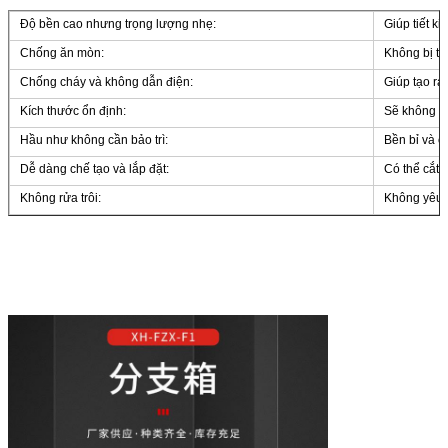
Độ bền cao nhưng trọng lượng nhẹ:
Giúp tiết k
Chống ăn mòn:
Không bị th
Chống cháy và không dẫn điện:
Giúp tạo ra
Kích thước ổn định:
Sẽ không co
Hầu như không cần bảo trì:
Bền bỉ và c
Dễ dàng chế tạo và lắp đặt:
Có thể cắt,
Không rửa trôi:
Không yêu c