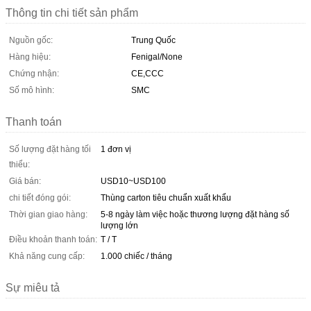
Thông tin chi tiết sản phẩm
Nguồn gốc:
Trung Quốc
Hàng hiệu:
Fenigal/None
Chứng nhận:
CE,CCC
Số mô hình:
SMC
Thanh toán
Số lượng đặt hàng tối
1 đơn vị
thiểu:
Giá bán:
USD10~USD100
chi tiết đóng gói:
Thùng carton tiêu chuẩn xuất khẩu
Thời gian giao hàng:
5-8 ngày làm việc hoặc thương lượng đặt hàng số
lượng lớn
Điều khoản thanh toán:
T / T
Khả năng cung cấp:
1.000 chiếc / tháng
Sự miêu tả