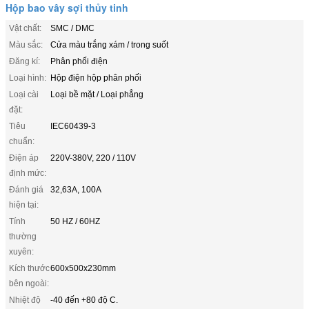
Hộp bao vây sợi thủy tinh
Vật chất:
SMC / DMC
Màu sắc:
Cửa màu trắng xám / trong suốt
Đăng kí:
Phân phối điện
Loại hình:
Hộp điện hộp phân phối
Loại cài
Loại bề mặt / Loại phẳng
đặt:
Tiêu
IEC60439-3
chuẩn:
Điện áp
220V-380V, 220 / 110V
định mức:
Đánh giá
32,63A, 100A
hiện tại:
Tính
50 HZ / 60HZ
thường
xuyên:
Kích thước
600x500x230mm
bên ngoài:
Nhiệt độ
-40 đến +80 độ C.