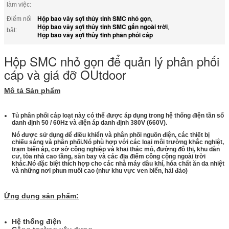
làm việc:
Hộp bao vây sợi thủy tinh SMC nhỏ gọn
Điểm nổi
,
Hộp bao vây sợi thủy tinh SMC gắn ngoài trời
,
bật:
Hộp bao vây sợi thủy tinh phân phối cáp
Hộp SMC nhỏ gọn để quản lý phân phối
cáp và giá đỡ OUtdoor
Mô tả Sản phẩm
Tủ phân phối cáp loạt này có thể được áp dụng trong hệ thống điện tần số
danh định 50 / 60Hz và điện áp danh định 380V (660V).
Nó được sử dụng để điều khiển và phân phối nguồn điện, các thiết bị
chiếu sáng và phân phối.Nó phù hợp với các loại môi trường khắc nghiệt,
trạm biến áp, cơ sở công nghiệp và khai thác mỏ, đường đô thị, khu dân
cư, tòa nhà cao tầng, sân bay và các địa điểm công cộng ngoài trời
khác.Nó đặc biệt thích hợp cho các nhà máy dầu khí, hóa chất ăn da nhiệt
và những nơi phun muối cao (như khu vực ven biển, hải đảo)
Ứng dụng sản phẩm:
Hệ thống điện