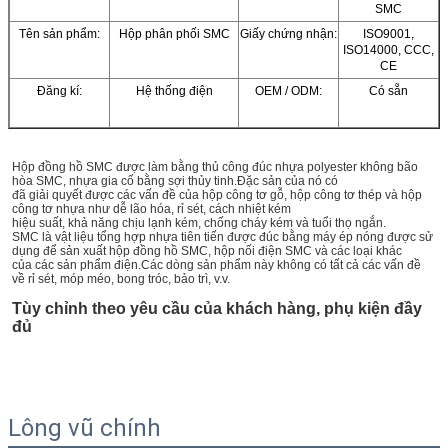
SMC
Tên sản phẩm:
Hộp phân phối SMC
Giấy chứng nhận:
ISO9001,
ISO14000, CCC,
CE
Đăng kí:
Hệ thống điện
OEM / ODM:
Có sẵn
Hộp đồng hồ SMC được làm bằng thủ công đúc nhựa polyester không bão 
hòa SMC, nhựa gia cố bằng sợi thủy tinh.Đặc sản của nó có
đã giải quyết được các vấn đề của hộp công tơ gỗ, hộp công tơ thép và hộp 
công tơ nhựa như dễ lão hóa, rỉ sét, cách nhiệt kém
hiệu suất, khả năng chịu lạnh kém, chống cháy kém và tuổi thọ ngắn.
SMC là vật liệu tổng hợp nhựa tiên tiến được đúc bằng máy ép nóng được sử 
dụng để sản xuất hộp đồng hồ SMC, hộp nối điện SMC và các loại khác
của các sản phẩm điện.Các dòng sản phẩm này không có tất cả các vấn đề 
về rỉ sét, móp méo, bong tróc, bảo trì, v.v.
Tùy chỉnh theo yêu cầu của khách hàng, phụ kiện đầy 
đủ
Lông vũ chính