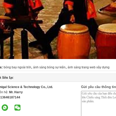
,
,
a:
bóng bay ngoài trời
ánh sáng bóng sự kiện
ánh sáng trang web xây dựng
t liên lạc
Gửi yêu cầu thông tin
nigal Science & Technology Co., Ltd.
iên hệ:
Mr. Harry
-13646187144