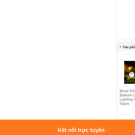
Sản ph
Muse R
Balloon L
Lighting f
Types
Kết nối trực tuyến