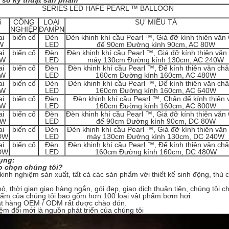
 số kỹ thuật sản phẩm
SERIES LED HAFE PEARL ™ BALLOON
ố
CÔNG
LOẠI
SỰ MIÊU TẢ
NGHIỆP
ĐAMPN
ai
biến cố
Đèn
Đèn khinh khí cầu Pearl ™, Giá đỡ kính thiên văn
W
LED
đế 90cm Đường kính 90cm, AC 80W
ai
biến cố
Đèn
Đèn khinh khí cầu Pearl ™, Giá đỡ kính thiên văn
0W
LED
máy 130cm Đường kính 130cm, AC 240W
ai
biến cố
Đèn
Đèn khinh khí cầu Pearl ™, Đế kính thiên văn ch
0W
LED
160cm Đường kính 160cm, AC 480W
ai
biến cố
Đèn
Đèn khinh khí cầu Pearl ™, Đế kính thiên văn ch
0W
LED
160cm Đường kính 160cm, AC 640W
ai
biến cố
Đèn
Đèn khinh khí cầu Pearl ™, Chân đế kính thiên 
0W
LED
160cm Đường kính 160cm, AC 800W
ai
biến cố
Đèn
Đèn khinh khí cầu Pearl ™, Giá đỡ kính thiên văn
DW
LED
đế 90cm Đường kính 90cm, DC 80W
ai
biến cố
Đèn
Đèn khinh khí cầu Pearl ™, Giá đỡ kính thiên văn
DW
LED
máy 130cm Đường kính 130cm, DC 240W
ai
biến cố
Đèn
Đèn khinh khí cầu Pearl ™, Đế kính thiên văn ch
DW
LED
160cm Đường kính 160cm, DC 480W
ụng:
ao chọn chúng tôi?
kinh nghiệm sản xuất, tất cả các sản phẩm với thiết kế sinh động, thủ c
ỏ, thời gian giao hàng ngắn, gói đẹp, giao dịch thuận tiện, chúng tôi 
hẩm của chúng tôi bao gồm hơn 100 loại vật phẩm bơm hơi.
ặt hàng OEM / ODM rất được chào đón.
iệm đổi mới là nguồn phát triển của chúng tôi