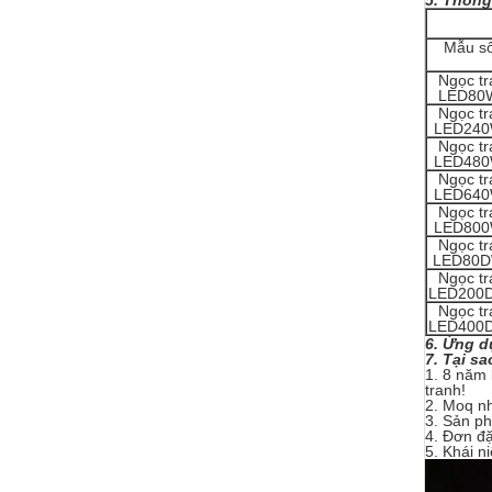
5. Thông
Mẫu s
Ngọc tr
LED80
Ngọc tr
LED24
Ngọc tr
LED48
Ngọc tr
LED64
Ngọc tr
LED80
Ngọc tr
LED80
Ngọc tr
LED200
Ngọc tr
LED400
6.
Ứng d
7. Tại s
1. 8 năm 
tranh!
2. Moq nh
3. Sản p
4. Đơn đ
5. Khái n