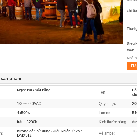
chi ti
Thời 
Điều 
toán:
Khả n
Tiế
t sản phẩm
Ngọc trai / mặt trăng
Bó
Tên:
ch
100 ~ 240VAC
Quyền lực:
20
:
4x500w
Lumen:
54
:
trắng 3200k
Kích thước bóng:
đư
hướng dẫn sử dụng / điều khiển từ xa /
16
n:
Vẽ ampe:
DMX512