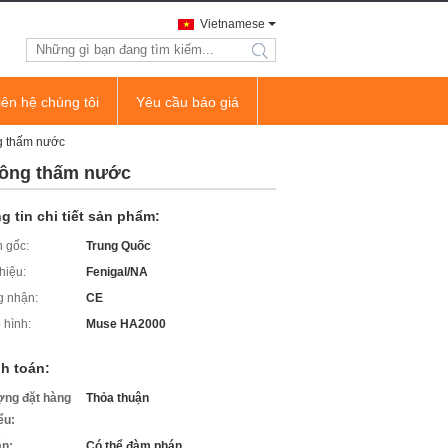
Vietnamese
search
iên hệ chúng tôi
Yêu cầu báo giá
g thấm nước
hông thấm nước
g tin chi tiết sản phẩm:
 gốc:
Trung Quốc
hiệu:
Fenigal/NA
 nhận:
CE
 hình:
Muse HA2000
h toán:
ợng đặt hàng
Thỏa thuận
iểu:
án:
Có thể đàm phán