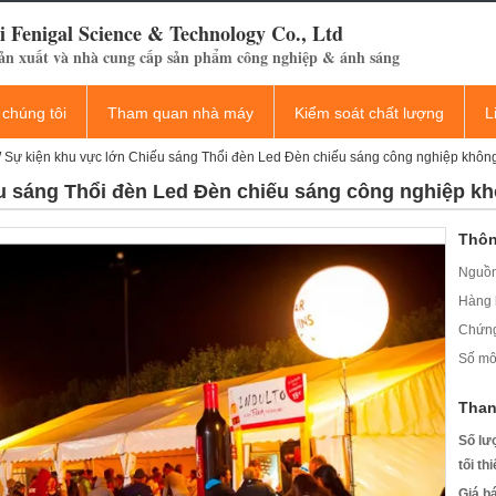
 Fenigal Science & Technology Co., Ltd
ản xuất và nhà cung cấp sản phẩm công nghiệp & ánh sáng
 chúng tôi
Tham quan nhà máy
Kiểm soát chất lượng
L
Sự kiện khu vực lớn Chiếu sáng Thổi đèn Led Đèn chiếu sáng công nghiệp khôn
u sáng Thổi đèn Led Đèn chiếu sáng công nghiệp k
Thôn
Nguồn
Hàng 
Chứng
Số mô
Than
Số lư
tối th
Giá b