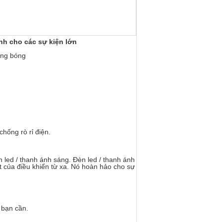
nh cho các sự kiện lớn
ong bóng
hống rò rỉ điện.
 led / thanh ánh sáng. Đèn led / thanh ánh
 của điều khiển từ xa.
Nó hoàn hảo cho sự
 bạn cần.