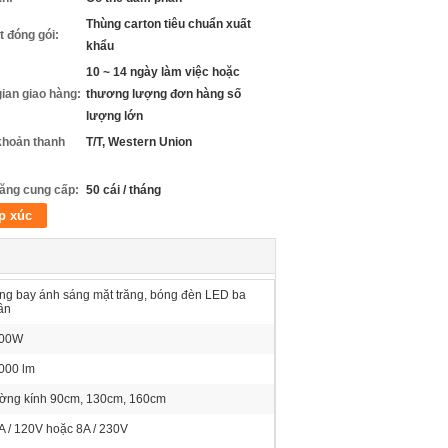
Thùng carton tiêu chuẩn xuất
ết đóng gói:
khẩu
10 ~ 14 ngày làm việc hoặc
gian giao hàng:
thương lượng đơn hàng số
lượng lớn
khoản thanh
T/T, Western Union
ăng cung cấp:
50 cái / tháng
p xúc
ng bay ánh sáng mặt trăng, bóng đèn LED ba
ân
00W
000 lm
ờng kính 90cm, 130cm, 160cm
A / 120V hoặc 8A / 230V