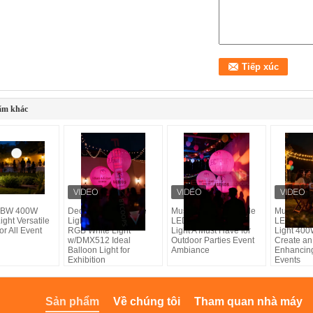
ẩm khác
GBW 400W
Decoration Inflatable
Muse Series Inflatable
Muse Serie
ight Versatile
Lighting Ball 400W
LED Moon Balloon
LED Moon
or All Event
RGB White Light
Light A Must Have for
Light 400
w/DMX512 Ideal
Outdoor Parties Event
Create an
Balloon Light for
Ambiance
Enhancing
Exhibition
Events
Sản phẩm
Về chúng tôi
Tham quan nhà máy