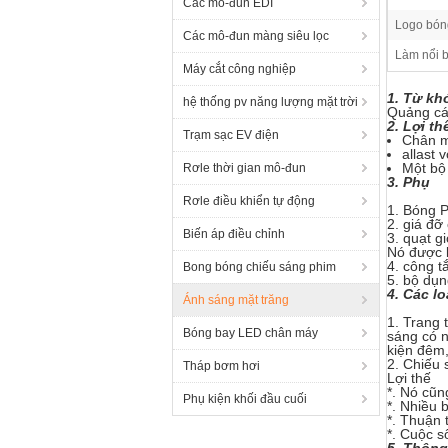
Các mô-đun EDI
Logo bón
Các mô-đun màng siêu lọc
Làm nổi b
Máy cắt công nghiệp
1. Từ kh
hệ thống pv năng lượng mặt trời
Quảng cá
2. Lợi th
Trạm sạc EV điện
Chân m
allast 
Một bộ
Rơle thời gian mô-đun
3. Phụ
Rơle điều khiển tự động
1. Bóng 
2. giá đỡ
Biến áp điều chỉnh
3. quạt g
Nó được l
4. công t
Bong bóng chiếu sáng phim
5. bộ dụn
4. Các lo
Ánh sáng mặt trăng
1. Trang 
Bóng bay LED chân máy
sáng có 
kiện đêm,
2. Chiếu
Tháp bơm hơi
Lợi thế
*.
Nó cũng
Phụ kiện khối đầu cuối
*.
Nhiều b
*.
Thuận t
*.
Cuộc số