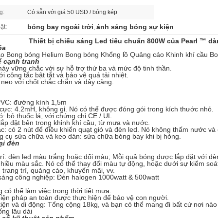
g:
Có sẵn với giá 50 USD / bóng kép
bóng bay ngoài trời
ánh sáng bóng sự kiện
ật:
,
Thiết bị chiếu sáng Led tiêu chuẩn 800W của Pearl ™ dà
óa
o Bong bóng Helium Bong bóng Khổng lồ Quảng cáo Khinh khí cầu B
ế cạnh tranh
áy vững chắc với sự hỗ trợ thứ ba và mức độ tinh thần.
với công tắc bật tắt và bảo vệ quá tải nhiệt.
 neo với chốt chắc chắn và dây căng.
PVC: đường kính 1,5m
 cực: 4.2mH, không gỉ.
Nó có thể được đóng gói trong kích thước nhỏ.
ió: bỏ thuốc lá, với chứng chỉ CE / UL
ắp đặt bên trong khinh khí cầu, từ mưa và nước.
ắc: có 2 nút để điều khiển quạt gió và đèn led.
Nó không thấm nước và c
g cụ sửa chữa và keo dán: sửa chữa bóng bay khi bị hỏng.
ại đèn
trí: đèn led màu trắng hoặc đổi màu;
Mỗi quả bóng được lắp đặt với đèn
nhiều màu sắc.
Nó có thể thay đổi màu tự động, hoặc dưới sự kiểm soát
 trang trí, quảng cáo, khuyến mãi, vv.
 sáng công nghiệp: Đèn halogen 1000watt & 500watt
 có thể làm việc trong thời tiết mưa.
iện pháp an toàn được thực hiện để bảo vệ con người.
iện và di động: Tổng cộng 18kg, và bạn có thể mang đi bất cứ nơi nào
ng lâu dài