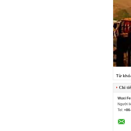
Từ khó
Chi tiế
Wuxi Fe
Người l
Tel:
+86